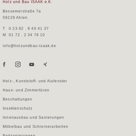
Holz und Bau ISAAK e.K.
Bessemerstraße 7a
59229 Ahlen
T
0 23 82 . 9 40 41 37
M
01 72 . 2 34 78 10
info@holzundbau-isaak.de
Holz-, Kunststoff- und Alufenster
Haus- und Zimmertüren
Beschattungen
Insektenschutz
Innenausbau und Sanierungen
Möbelbau und Schreinerarbeiten
Badsanierungen