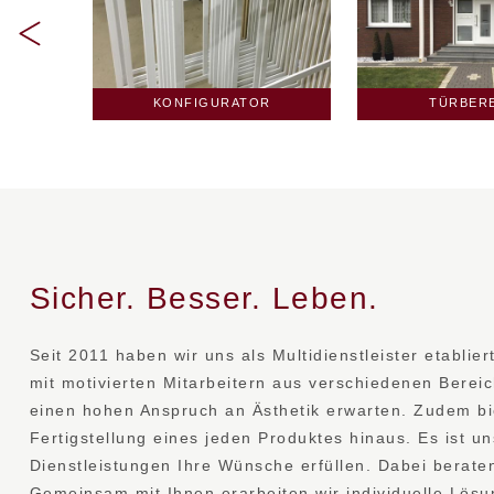
R
TÜRBEREICH
TÜRBER
Sicher. Besser. Leben.
Seit 2011 haben wir uns als Multidienstleister etablie
mit motivierten Mitarbeitern aus verschiedenen Berei
einen hohen Anspruch an Ästhetik erwarten. Zudem bie
Fertigstellung eines jeden Produktes hinaus. Es ist 
Dienstleistungen Ihre Wünsche erfüllen. Dabei berate
Gemeinsam mit Ihnen erarbeiten wir individuelle Lösu